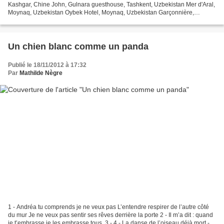
Kashgar, Chine John, Gulnara guesthouse, Tashkent, Uzbekistan Mer d'Aral,
Moynaq, Uzbekistan Oybek Hotel, Moynaq, Uzbekistan Garçonnière,
Beyneu, Kazakhstan
Un chien blanc comme un panda
Publié le 18/11/2012 à 17:32
Par
Mathilde Nègre
1 - Andréa tu comprends je ne veux pas L’entendre respirer de l’autre côté
du mur Je ne veux pas sentir ses rêves derrière la porte 2 - Il m’a dit : quand
je t’embrasse je les embrasse tous. 3 - 4 - La danse de l’oiseau déjà mort -