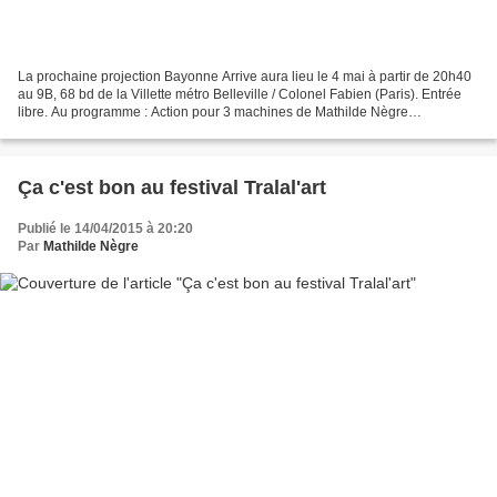
La prochaine projection Bayonne Arrive aura lieu le 4 mai à partir de 20h40
au 9B, 68 bd de la Villette métro Belleville / Colonel Fabien (Paris). Entrée
libre. Au programme : Action pour 3 machines de Mathilde Nègre
Conquérant de Jérôme Steinberg Au...
Ça c'est bon au festival Tralal'art
Publié le 14/04/2015 à 20:20
Par
Mathilde Nègre