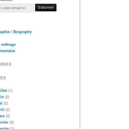
aphie / Biography
 métrage
mentaire
ORIES
VES
illet
(1)
in
(2)
ai
(2)
ril
(2)
ars
(2)
vrier
(2)
nvier
(1)