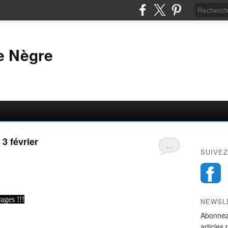
e Nègre
3 février
…
SUIVEZ
ages !!!
NEWSL
Abonnez
articles 