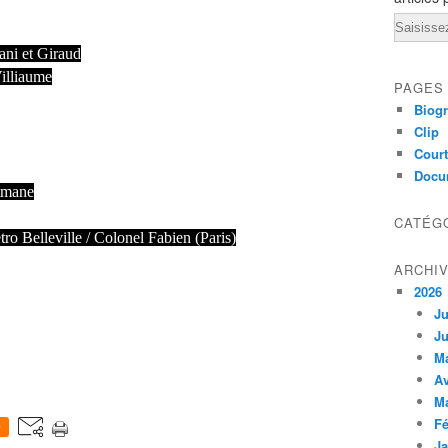
Email
ani et Giraud
Villiaume
PAGES
Biogr
Clip
Court
Docu
tmane
CATÉG
étro Belleville / Colonel Fabien (Paris)
ARCHI
2026
Ju
Ju
M
Av
M
Fé
0
Ja