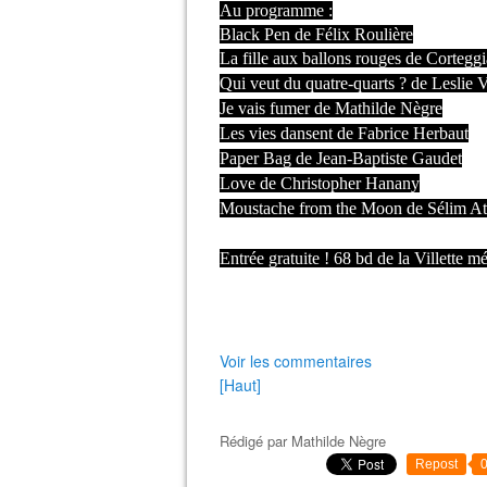
Au programme :
Black Pen de Félix Roulière
La fille aux ballons rouges de Corteggi
Qui veut du quatre-quarts ? de Leslie 
Je vais fumer de Mathilde Nègre
Les vies dansent de Fabrice Herbaut
Paper Bag de Jean-Baptiste Gaudet
Love de Christopher Hanany
Moustache from the Moon de Sélim A
Entrée gratuite ! 68 bd de la Villette m
Voir les commentaires
[Haut]
Rédigé par
Mathilde Nègre
Repost