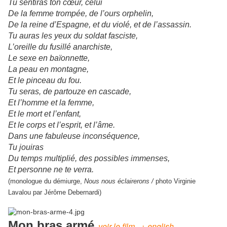
Tu sentiras ton cœur, celui
De la femme trompée, de l’ours orphelin,
De la reine d’Espagne, et du violé, et de l’assassin.
Tu auras les yeux du soldat fasciste,
L’oreille du fusillé anarchiste,
Le sexe en baïonnette,
La peau en montagne,
Et le pinceau du fou.
Tu seras, de partouze en cascade,
Et l’homme et la femme,
Et le mort et l’enfant,
Et le corps et l’esprit, et l’âme.
Dans une fabuleuse inconséquence,
Tu jouiras
Du temps multiplié, des possibles immenses,
Et personne ne te verra.
(monologue du démiurge,
Nous nous éclairerons /
photo Virginie
Lavalou par
Jérôme Debernardi
)
Mon bras armé
voir le film
+ english