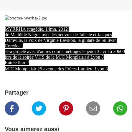
MYRRHA (tragédie, 14mn, 2012)
de Mathilde Nègre, avec les oeuvres de Juliette et Jacques
Damville, la voix de Virginie Lavalou, la guitare de Sullivan
Coredo…
sera projeté avec d'autres courts métrages le jeudi 3 avril à 20h00
lors de la soirée VHS de la MJC Monplaisir à Lyon 8
Entrée libre !
MJC Montplaisir 25 avenue des Frères Lumière Lyon 8
Partager
Vous aimerez aussi