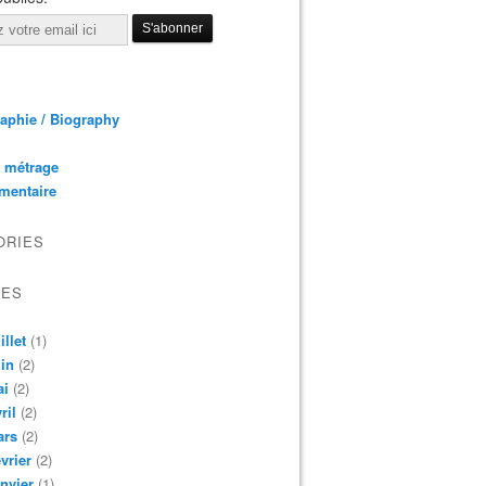
aphie / Biography
 métrage
mentaire
ORIES
VES
illet
(1)
in
(2)
ai
(2)
ril
(2)
ars
(2)
vrier
(2)
nvier
(1)