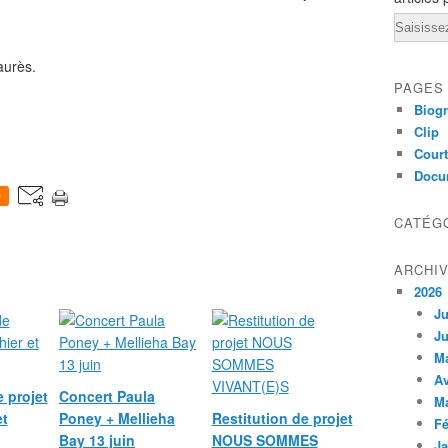
Email
aurès.
PAGES
Biogr
Clip
Court
Docu
0
CATÉG
ARCHI
2026
Ju
Ju
M
Av
e projet
Concert Paula
M
et
Poney + Mellieha
Restitution de projet
Fé
Bay 13 juin
NOUS SOMMES
Ja