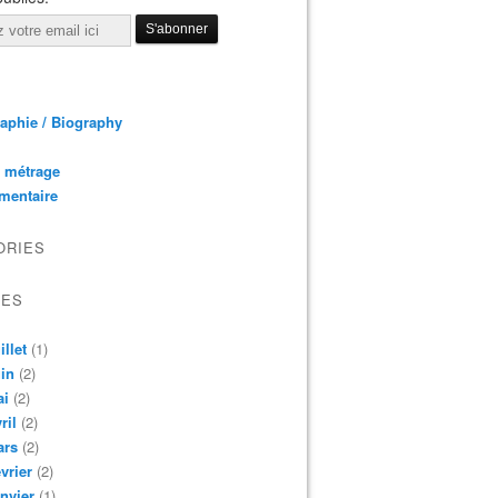
aphie / Biography
 métrage
mentaire
ORIES
VES
illet
(1)
in
(2)
ai
(2)
ril
(2)
ars
(2)
vrier
(2)
nvier
(1)