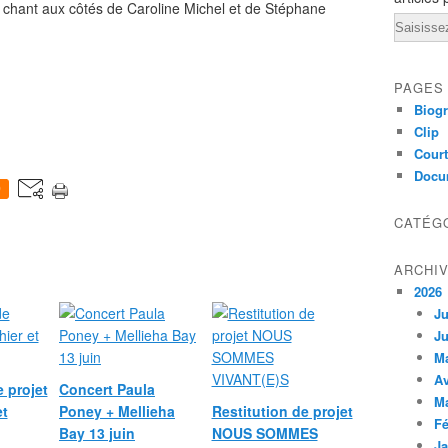
u chant aux côtés de
Caroline Michel
et
de Stéphane
Email
PAGES
Biogr
Clip
Court
Docu
0
CATÉG
ARCHI
2026
Ju
Ju
M
Av
e projet
Concert Paula
M
et
Poney + Mellieha
Restitution de projet
Fé
Bay 13 juin
NOUS SOMMES
Ja