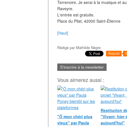
Terrenoire. Je serai à la musique et a
Raveyre
.
L'entrée est gratuite.
Place du Pilat, 42000 Saint-Étienne
[Haut]
Rédigé par
Mathilde Nègre
Repost
S'inscrire à la newsletter
Vous aimerez aussi :
Restitution d
"Ô mon chéri plus
"Vivant, hier 
vieux" par Paula
aujourd'hui"